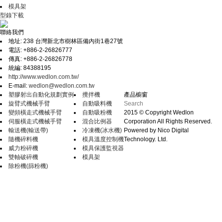
模具架
型錄下載
聯絡我們
地址: 238 台灣新北市樹林區備內街1巷27號
電話: +886-2-26826777
傳真: +886-2-26826778
統編: 84388195
http://www.wedlon.com.tw/
E-mail:
wedlon@wedlon.com.tw
塑膠射出自動化規劃實例
攪拌機
產品櫥窗
旋臂式機械手臂
自動吸料機
變頻橫走式機械手臂
自動吸粉機
2015 © Copyright Wedlon
伺服橫走式機械手臂
混合比例器
Corporation All Rights Reserved.
輸送機(輸送帶)
冷凍機(冰水機)
Powered by Nico Digital
隨機碎料機
模具溫度控制機
Technology. Ltd.
威力粉碎機
模具保護監視器
雙軸破碎機
模具架
除粉機(篩粉機)