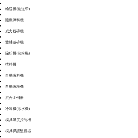
輸送機(輸送帶)
隨機碎料機
威力粉碎機
雙軸破碎機
除粉機(篩粉機)
攪拌機
自動吸料機
自動吸粉機
混合比例器
冷凍機(冰水機)
模具溫度控制機
模具保護監視器