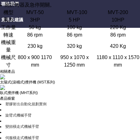
聯絡我們
附計時器及急停開關。
機型
MVT-50
MVT-100
MVT-200
意見及建議
馬力
3HP
5 HP
10HP
工作量
50 kg
100 kg
220 Kg
轉速
86 rpm
86 rpm
86 rpm
機械重
230 kg
320 kg
420 Kg
量
機械尺
800 x 900 1170
950 x 1070 x
1180 x 1110 x 1570
寸
mm
1250
mm
mm
相關產品
太陽式(滾桶式)攪拌機 (MST系列)
臥式攪拌機 (MHT系列)
產品櫥窗
塑膠射出自動化規劃實例
旋臂式機械手臂
變頻橫走式機械手臂
伺服橫走式機械手臂