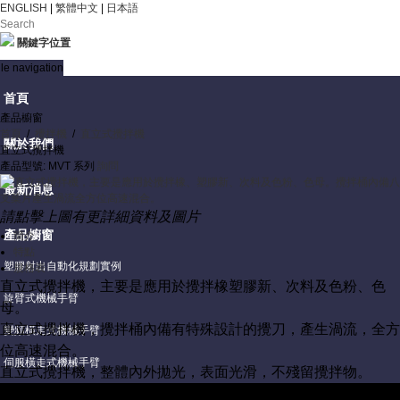
ENGLISH
|
繁體中文
|
日本語
關鍵字位置
le navigation
首頁
產品櫥窗
首頁
/
攪拌機
/
直立式攪拌機
關於我們
直立式攪拌機
產品型號: MVT 系列
詢問
最新消息
請點擊上圖有更詳細資料及圖片
產品櫥窗
簡介
特點
塑膠射出自動化規劃實例
規格表
直立式攪拌機，主要是應用於攪拌橡塑膠新、次料及色粉、色
旋臂式機械手臂
母。
直立式攪拌機，攪拌桶內備有特殊設計的攪刀，產生渦流，全方
變頻橫走式機械手臂
位高速混合。
伺服橫走式機械手臂
直立式攪拌機，整體
內外拋光，表面光滑，不殘留攪拌物。
輸送機(輸送帶)