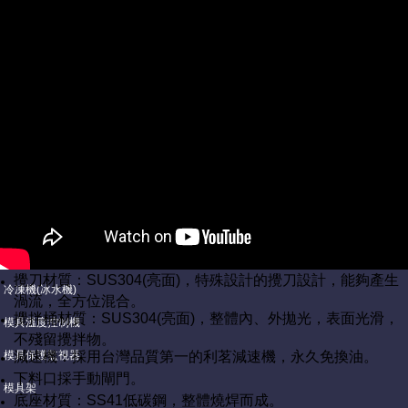
隨機碎料機
威力粉碎機
雙軸破碎機
除粉機(篩粉機)
攪拌機
自動吸料機
自動吸粉機
混合比例器
攪刀材質：SUS304(亮面)，特殊設計的攪刀設計，能夠產生
冷凍機(冰水機)
渦流，全方位混合。
攪拌桶材質：SUS304(亮面)，整體內、外拋光，表面光滑，
模具溫度控制機
不殘留攪拌物。
模具保護監視器
減速機：採用台灣品質第一的利茗減速機，永久免換油。
下料口採手動閘門。
模具架
底座材質：SS41低碳鋼，整體燒焊而成。