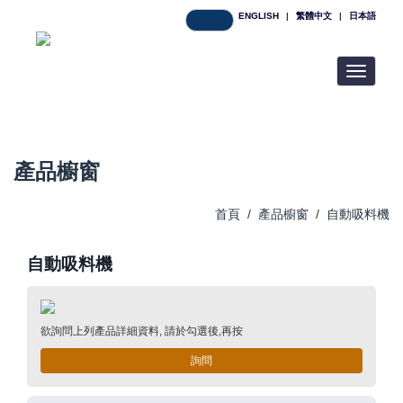
ENGLISH
|
繁體中文
|
日本語
Toggle
navigatio
產品櫥窗
首頁
/
產品櫥窗
/
自動吸料機
自動吸料機
欲詢問上列產品詳細資料, 請於勾選後,再按