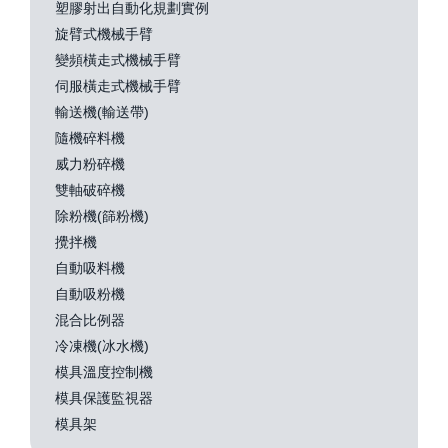
塑膠射出自動化規劃實例
旋臂式機械手臂
變頻橫走式機械手臂
伺服橫走式機械手臂
輸送機(輸送帶)
隨機碎料機
威力粉碎機
雙軸破碎機
除粉機(篩粉機)
攪拌機
自動吸料機
自動吸粉機
混合比例器
冷凍機(冰水機)
模具溫度控制機
模具保護監視器
模具架