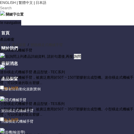
ENGLISH
|
繁體中文
|
日本語
關鍵字位置
le navigation
首頁
產品櫥窗
首頁
/
產品櫥窗
/
變頻橫走式機械手臂
關於我們
變頻橫走式機械手臂
欲詢問上列產品詳細資料, 請於勾選後,再按
More
最新消息
迷你橫走式機械手臂
產品型號 - TEC系列
迷你橫走式機械手臂，被廣泛應用於50T ~ 150T塑膠射出成型機。迷你橫走式機械手
產品櫥窗
臂，可以快速的取出塑膠...
加入詢問
塑膠射出自動化規劃實例
More
旋臂式機械手臂
小型橫走式機械手臂
產品型號 - TES系列
小型橫走式機械手臂，被廣泛應用於50T ~ 350T塑膠射出成型機。小型橫走式機械手
變頻橫走式機械手臂
臂，可以快速的取出塑膠...
加入詢問
伺服橫走式機械手臂
More
輸送機(輸送帶)