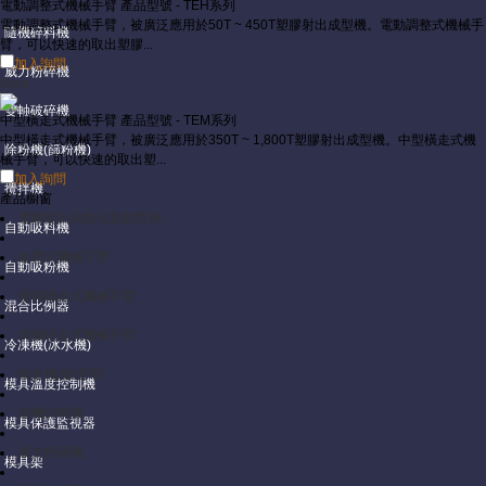
電動調整式機械手臂
產品型號 - TEH系列
電動調整式機械手臂，被廣泛應用於50T ~ 450T塑膠射出成型機。電動調整式機械手
隨機碎料機
臂，可以快速的取出塑膠...
加入詢問
威力粉碎機
More
雙軸破碎機
中型橫走式機械手臂
產品型號 - TEM系列
中型橫走式機械手臂，被廣泛應用於350T ~ 1,800T塑膠射出成型機。中型橫走式機
除粉機(篩粉機)
械手臂，可以快速的取出塑...
加入詢問
攪拌機
產品櫥窗
塑膠射出自動化規劃實例
自動吸料機
旋臂式機械手臂
自動吸粉機
變頻橫走式機械手臂
混合比例器
伺服橫走式機械手臂
冷凍機(冰水機)
輸送機(輸送帶)
模具溫度控制機
隨機碎料機
模具保護監視器
威力粉碎機
模具架