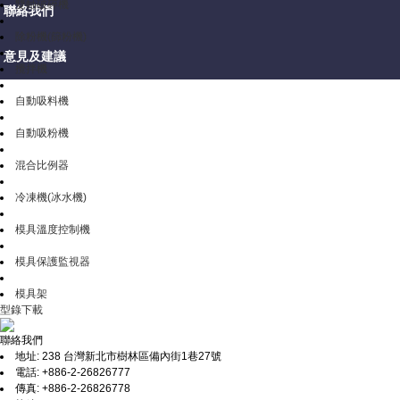
雙軸破碎機
聯絡我們
除粉機(篩粉機)
意見及建議
攪拌機
自動吸料機
自動吸粉機
混合比例器
冷凍機(冰水機)
模具溫度控制機
模具保護監視器
模具架
型錄下載
聯絡我們
地址: 238 台灣新北市樹林區備內街1巷27號
電話: +886-2-26826777
傳真: +886-2-26826778