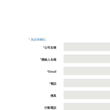
* 為必填欄位.
*公司名稱
*聯絡人名稱
*Email
*電話
傳真
行動電話