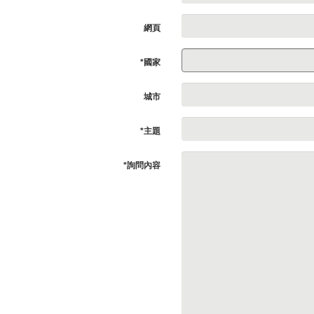
網頁
*國家
城市
*主題
*詢問內容