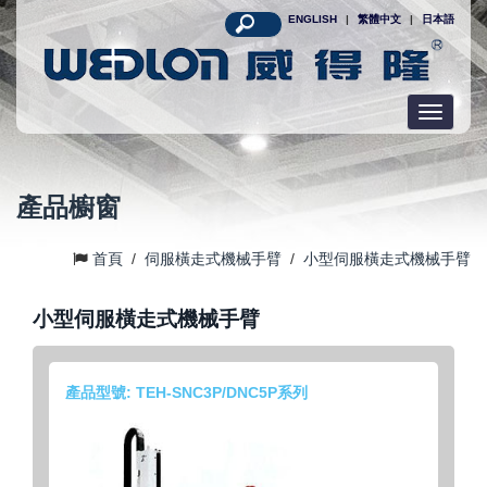
ENGLISH
|
繁體中文
|
日本語
Toggle
navigatio
產品櫥窗
首頁
/
伺服橫走式機械手臂
/
小型伺服橫走式機械手臂
小型伺服橫走式機械手臂
產品型號: TEH-SNC3P/DNC5P系列