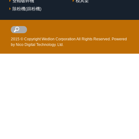
雙軸破碎機
模具架
除粉機(篩粉機)
2015 © Copyright Wedlon Corporation All Rights Reserved. Powered
by Nico Digital Technology. Ltd.