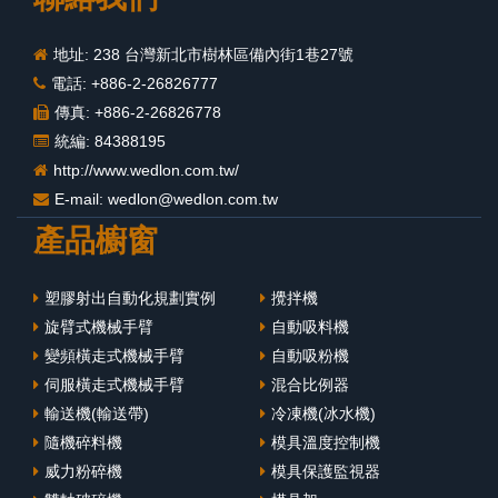
地址: 238 台灣新北市樹林區備內街1巷27號
電話: +886-2-26826777
傳真: +886-2-26826778
統編: 84388195
http://www.wedlon.com.tw/
E-mail:
wedlon@wedlon.com.tw
產品櫥窗
塑膠射出自動化規劃實例
攪拌機
旋臂式機械手臂
自動吸料機
變頻橫走式機械手臂
自動吸粉機
伺服橫走式機械手臂
混合比例器
輸送機(輸送帶)
冷凍機(冰水機)
隨機碎料機
模具溫度控制機
威力粉碎機
模具保護監視器