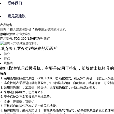
联络我们
意见及建议
产品橱窗
首页
/
模具温度控制机
/
微电脑油循环式模温机
微电脑油循环式模温机
产品型号: TOD-300(1.5HP)系列
询问
请点击上图有更详细资料及图片
简介
特点
规格表
微电脑油循环式模温机，主要是应用于控制，塑胶射出机模具的
特点
采用微电脑触控式系统，ONE TOUCH自动按程式开机及冷却关机，可防止人
温度控制表采用进口微电脑双组(P.I.D)触摸式内储、自动演算，精确可靠，可控制在
采用特殊设计，加温快、降温快、温度精确稳定，并防止热煤油变质。
采用进口零组件，使用寿命长。
安全保护及异常警报显示系统完善。
管路一体成型，管损小。
开机后自动排气及冷却后自动关机功能。
独特控制箱，采分离式设计，有效的隔绝热气与油气，确保控制系统的稳定及使用