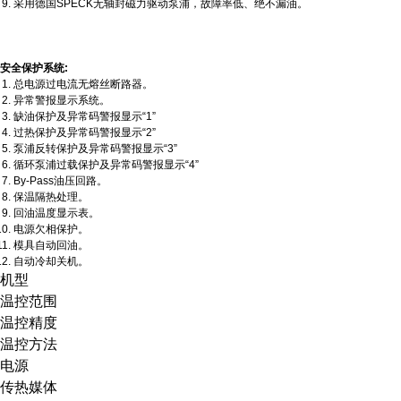
采用德国SPECK无轴封磁力驱动泵浦，故障率低、绝不漏油。
安全保护系统:
总电源过电流无熔丝断路器。
异常警报显示系统。
缺油保护及异常码警报显示“1”
过热保护及异常码警报显示“2”
泵浦反转保护及异常码警报显示“3”
循环泵浦过载保护及异常码警报显示“4”
By-Pass油压回路。
保温隔热处理。
回油温度显示表。
电源欠相保护。
模具自动回油。
自动冷却关机。
机型
温控范围
温控精度
温控方法
电源
传热媒体