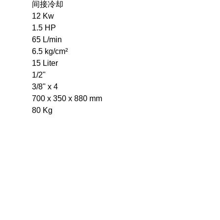
间接冷却
12 Kw
1.5 HP
65 L/min
6.5 kg/cm²
15 Liter
1/2"
3/8" x 4
700 x 350 x 880 mm
80 Kg