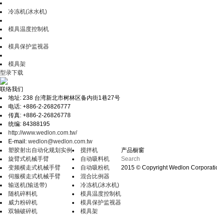
冷冻机(冰水机)
模具温度控制机
模具保护监视器
模具架
型录下载
联络我们
地址: 238 台湾新北市树林区备内街1巷27号
电话: +886-2-26826777
传真: +886-2-26826778
统编: 84388195
http://www.wedlon.com.tw/
E-mail:
wedlon@wedlon.com.tw
塑胶射出自动化规划实例
搅拌机
产品橱窗
旋臂式机械手臂
自动吸料机
变频横走式机械手臂
自动吸粉机
2015 © Copyright Wedlon Corporation
伺服横走式机械手臂
混合比例器
输送机(输送带)
冷冻机(冰水机)
随机碎料机
模具温度控制机
威力粉碎机
模具保护监视器
双轴破碎机
模具架