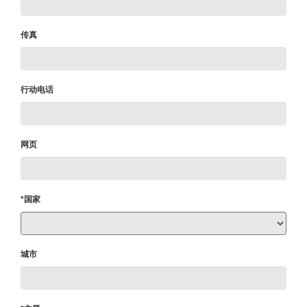
传真
行动电话
网页
*国家
城市