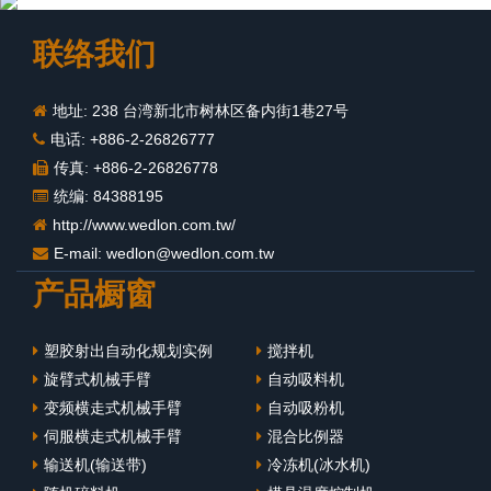
联络我们
地址: 238 台湾新北市树林区备内街1巷27号
电话: +886-2-26826777
传真: +886-2-26826778
统编: 84388195
http://www.wedlon.com.tw/
E-mail:
wedlon@wedlon.com.tw
产品橱窗
塑胶射出自动化规划实例
搅拌机
旋臂式机械手臂
自动吸料机
变频横走式机械手臂
自动吸粉机
伺服横走式机械手臂
混合比例器
输送机(输送带)
冷冻机(冰水机)