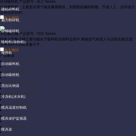
自动吸料机
产品型号 - ALC Series
自动吸料机，主要是应用于输送橡塑胶粒，到塑胶机械的料桶，节省人工，达到省力
随机碎料机
自动化的目的。
加入询问
威力粉碎机
More
双轴破碎机
大型集尘桶
产品型号 - TDC Series
特殊大型集尘桶主要功能在于吸料机在吸料过程中,将输送气体进入马达前先做过滤,
除粉机(筛粉机)
并将原料中的粉末集中于...
加入询问
搅拌机
产品橱窗
塑胶射出自动化规划实例
自动吸料机
旋臂式机械手臂
自动吸粉机
变频横走式机械手臂
混合比例器
伺服横走式机械手臂
冷冻机(冰水机)
输送机(输送带)
模具温度控制机
随机碎料机
模具保护监视器
威力粉碎机
模具架