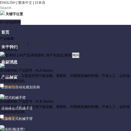
ENGLISH
|
繁体中文
|
日本语
关键字位置
le navigation
首页
产品橱窗
首页
/
产品橱窗
/
自动吸料机
关于我们
自动吸料机
欲询问上列产品详细资料, 请于勾选后,再按
More
最新消息
自动吸料机
产品型号 - ALA Series
自动吸料机，主要是应用于输送橡、塑胶粒，到塑胶机械的料桶，节省人工，达到省
产品橱窗
力自动化的目的。
加入询问
塑胶射出自动化规划实例
More
旋臂式机械手臂
自动吸料机
产品型号 - ALB Series
自动吸料机，主要是应用于输送橡、塑胶粒，到塑胶机械的料桶，节省人工，达到省
变频横走式机械手臂
力自动化的目的。
加入询问
伺服横走式机械手臂
More
输送机(输送带)