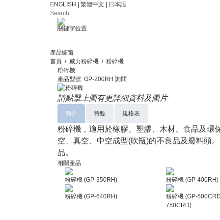
ENGLISH
|
繁體中文
|
日本語
關鍵字位置
產品櫥窗
首頁
/
威力粉碎機
/
粉碎機
粉碎機
產品型號: GP-200RH
詢問
請點擊上圖有更詳細資料及圖片
簡介
特點
規格表
粉碎機，適用於橡膠、塑膠、木材、食品及環
空、真空、中空成型
(
吹瓶
)
的不良品及廢料頭。
品。
相關產品
粉碎機 (GP-350RH)
粉碎機 (GP-400RH)
粉碎機 (GP-640RH)
粉碎機 (GP-500CRD,
750CRD)