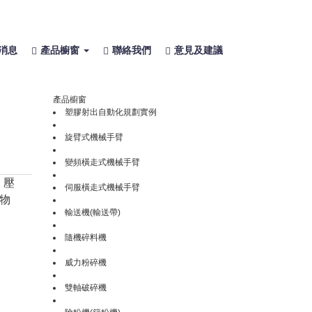
消息
產品櫥窗
聯絡我們
意見及建議
產品櫥窗
塑膠射出自動化規劃實例
旋臂式機械手臂
變頻橫走式機械手臂
、壓
伺服橫走式機械手臂
物
輸送機(輸送帶)
隨機碎料機
威力粉碎機
雙軸破碎機