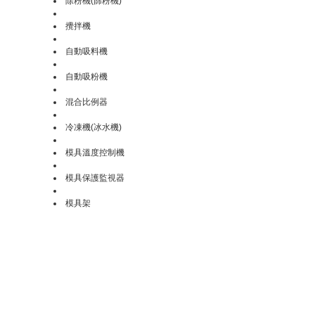
除粉機(篩粉機)
攪拌機
自動吸料機
自動吸粉機
混合比例器
冷凍機(冰水機)
模具溫度控制機
模具保護監視器
模具架