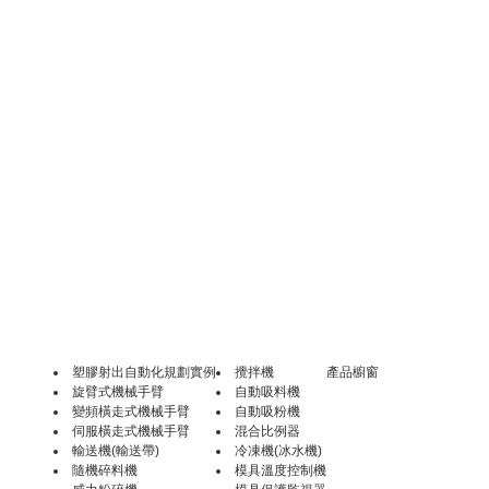
塑膠射出自動化規劃實例
攪拌機
產品櫥窗
旋臂式機械手臂
自動吸料機
變頻橫走式機械手臂
自動吸粉機
伺服橫走式機械手臂
混合比例器
輸送機(輸送帶)
冷凍機(冰水機)
隨機碎料機
模具溫度控制機