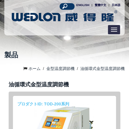
ENGLISH
|
繁體中文
|
日本語
Toggle
navigatio
製品
ホーム
/
金型温度調節機
/
油循環式金型温度調節機
油循環式金型温度調節機
プロダクトID: TOD-200系列