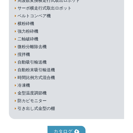
周波数変換横走行式取出ロボット
サーボ横走行式取出ロボット
ベルトコンベア機
横粉砕機
強力粉砕機
二軸破砕機
微粉分離除去機
撹拌機
自動吸引輸送機
自動粉末吸引輸送機
時間比例方式混合機
冷凍機
金型温度調節機
防カビモニター
引き出し式金型の棚
カタログ