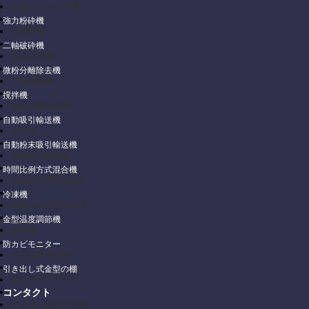
ベルトコンベア機
強力粉砕機
横粉砕機
二軸破砕機
強力粉砕機
微粉分離除去機
二軸破砕機
撹拌機
微粉分離除去機
自動吸引輸送機
撹拌機
自動粉末吸引輸送機
自動吸引輸送機
時間比例方式混合機
自動粉末吸引輸送機
冷凍機
時間比例方式混合機
金型温度調節機
冷凍機
防カビモニター
金型温度調節機
引き出し式金型の棚
防カビモニター
コンタクト
引き出し式金型の棚