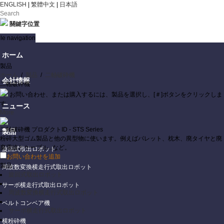
ENGLISH
|
繁體中文
|
日本語
關鍵字位置
le navigation
ホーム
製品
ホーム
/
製品
/
二軸破砕機
会社情報
二軸破砕機
お問い合わせ、または購入するには、製品を選択し、[＃]ボタンをクリックしま
す
ニュース
More
二軸破砕機
プロダクトID - STS Series
製品
粉碎大型ゴム製品と他の異型物に使います。例えばパレット、枕木、廃タイヤと廃
棄電線とケーブル...など。
旋回式取出ロボット
お問い合わせを追加
製品
周波数変換横走行式取出ロボット
旋回式取出ロボット
サーボ横走行式取出ロボット
周波数変換横走行式取出ロボット
ベルトコンベア機
サーボ横走行式取出ロボット
横粉砕機