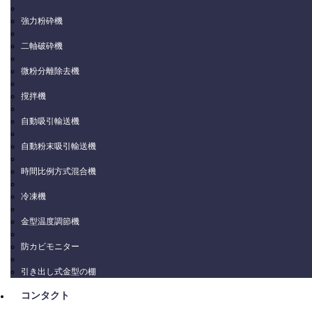
強力粉砕機
二軸破砕機
微粉分離除去機
撹拌機
自動吸引輸送機
自動粉末吸引輸送機
時間比例方式混合機
冷凍機
金型温度調節機
防カビモニター
引き出し式金型の棚
コンタクト