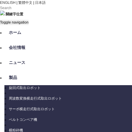
ENGLISH
|
繁體中文
|
日本語
關鍵字位置
Toggle navigation
ホーム
会社情報
ニュース
製品
旋回式取出ロボット
周波数変換横走行式取出ロボット
サーボ横走行式取出ロボット
ベルトコンベア機
横粉砕機