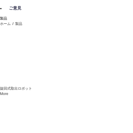
ご意見
製品
ホーム
/
製品
旋回式取出ロボット
More