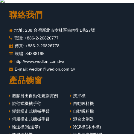
聯絡我們
地址: 238 台灣新北市樹林區備內街1巷27號
電話: +886-2-26826777
傳真: +886-2-26826778
統編: 84388195
http://www.wedlon.com.tw/
E-mail:
wedlon@wedlon.com.tw
產品櫥窗
塑膠射出自動化規劃實例
攪拌機
旋臂式機械手臂
自動吸料機
變頻橫走式機械手臂
自動吸粉機
伺服橫走式機械手臂
混合比例器
輸送機(輸送帶)
冷凍機(冰水機)