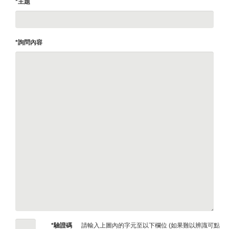
*主題
*詢問內容
*驗證碼
請輸入上圖內的字元至以下欄位 (如果難以辨識可點