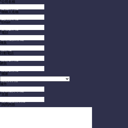
*公司名稱
隨機碎料機
*聯絡人名稱
威力粉碎機
*Email
雙軸破碎機
*電話
除粉機(篩粉機)
傳真
攪拌機
行動電話
自動吸料機
網頁
自動吸粉機
*國家
混合比例器
城市
冷凍機(冰水機)
*主題
模具溫度控制機
*詢問內容
模具保護監視器
模具架