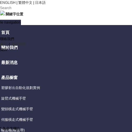
ENGLISH
|
繁體中文
|
日本語
關鍵字位置
le navigation
首頁
聯絡我們
首頁
/
產品詢問
關於我們
資訊
最新消息
產品櫥窗
塑膠射出自動化規劃實例
旋臂式機械手臂
變頻橫走式機械手臂
伺服橫走式機械手臂
* 為必填欄位.
輸送機(輸送帶)