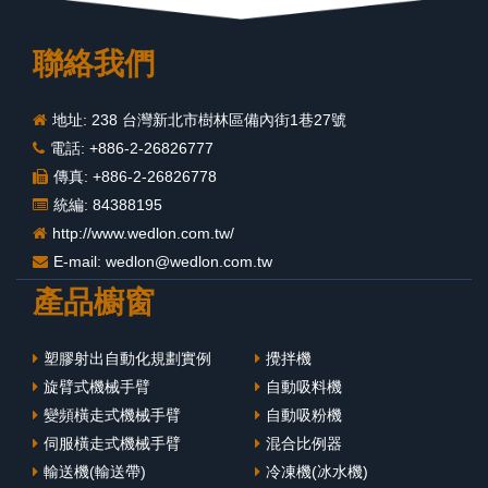
聯絡我們
地址: 238 台灣新北市樹林區備內街1巷27號
電話: +886-2-26826777
傳真: +886-2-26826778
統編: 84388195
http://www.wedlon.com.tw/
E-mail:
wedlon@wedlon.com.tw
產品櫥窗
塑膠射出自動化規劃實例
攪拌機
旋臂式機械手臂
自動吸料機
變頻橫走式機械手臂
自動吸粉機
伺服橫走式機械手臂
混合比例器
輸送機(輸送帶)
冷凍機(冰水機)