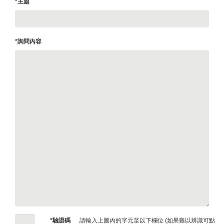
*主題
*詢問內容
*驗證碼
請輸入上圖內的字元至以下欄位 (如果難以辨識可點