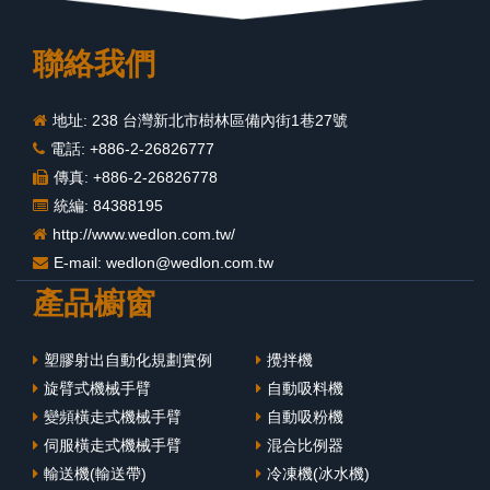
聯絡我們
地址: 238 台灣新北市樹林區備內街1巷27號
電話: +886-2-26826777
傳真: +886-2-26826778
統編: 84388195
http://www.wedlon.com.tw/
E-mail:
wedlon@wedlon.com.tw
產品櫥窗
塑膠射出自動化規劃實例
攪拌機
旋臂式機械手臂
自動吸料機
變頻橫走式機械手臂
自動吸粉機
伺服橫走式機械手臂
混合比例器
輸送機(輸送帶)
冷凍機(冰水機)