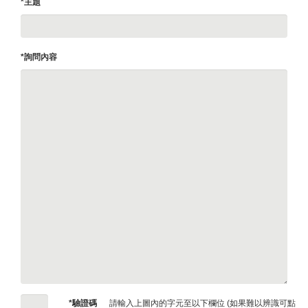
*主題
*詢問內容
*驗證碼
請輸入上圖內的字元至以下欄位 (如果難以辨識可點