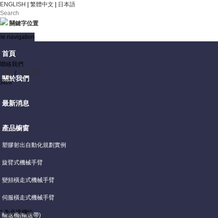
ENGLISH
|
繁體中文
|
日本語
關鍵字位置
le navigation
首頁
聯絡我們
首頁
/
產品詢問
關於我們
資訊
最新消息
產品櫥窗
塑膠射出自動化規劃實例
旋臂式機械手臂
變頻橫走式機械手臂
伺服橫走式機械手臂
* 為必填欄位.
輸送機(輸送帶)