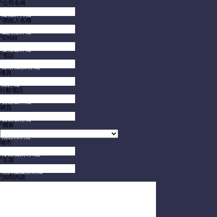
*公司名稱
隨機碎料機
*聯絡人名稱
威力粉碎機
*Email
雙軸破碎機
*電話
除粉機(篩粉機)
傳真
攪拌機
行動電話
自動吸料機
網頁
自動吸粉機
*國家
混合比例器
城市
冷凍機(冰水機)
*主題
模具溫度控制機
*詢問內容
模具保護監視器
模具架