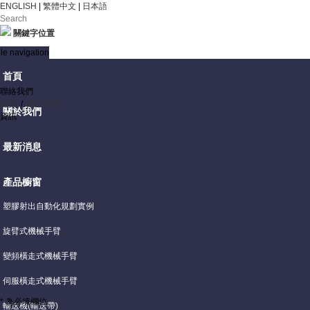
ENGLISH
|
繁體中文
|
日本語
關鍵字位置
le navigation
首頁
聯絡我們
首頁
/
產品詢問
關於我們
資訊
最新消息
產品櫥窗
塑膠射出自動化規劃實例
旋臂式機械手臂
變頻橫走式機械手臂
伺服橫走式機械手臂
* 為必填欄位.
輸送機(輸送帶)