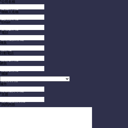
*公司名稱
隨機碎料機
*聯絡人名稱
威力粉碎機
*Email
雙軸破碎機
*電話
除粉機(篩粉機)
傳真
攪拌機
行動電話
自動吸料機
網頁
自動吸粉機
*國家
混合比例器
城市
冷凍機(冰水機)
*主題
模具溫度控制機
*詢問內容
模具保護監視器
模具架