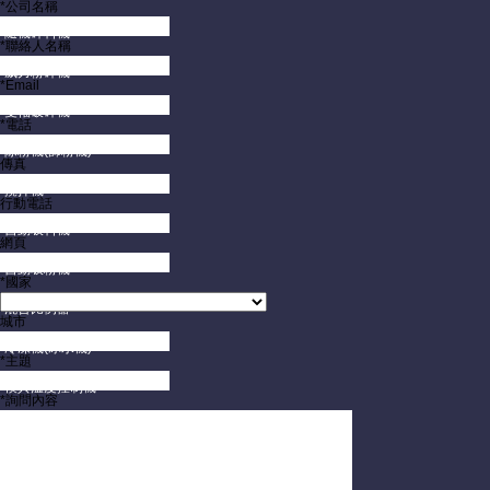
*公司名稱
隨機碎料機
*聯絡人名稱
威力粉碎機
*Email
雙軸破碎機
*電話
除粉機(篩粉機)
傳真
攪拌機
行動電話
自動吸料機
網頁
自動吸粉機
*國家
混合比例器
城市
冷凍機(冰水機)
*主題
模具溫度控制機
*詢問內容
模具保護監視器
模具架