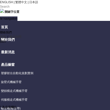
ENGLISH
|
繁體中文
|
日本語
關鍵字位置
le navigation
首頁
聯絡我們
首頁
/
產品詢問
關於我們
資訊
最新消息
產品櫥窗
塑膠射出自動化規劃實例
旋臂式機械手臂
變頻橫走式機械手臂
伺服橫走式機械手臂
* 為必填欄位.
輸送機(輸送帶)