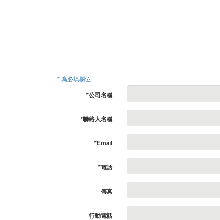
* 為必填欄位.
*公司名稱
*聯絡人名稱
*Email
*電話
傳真
行動電話