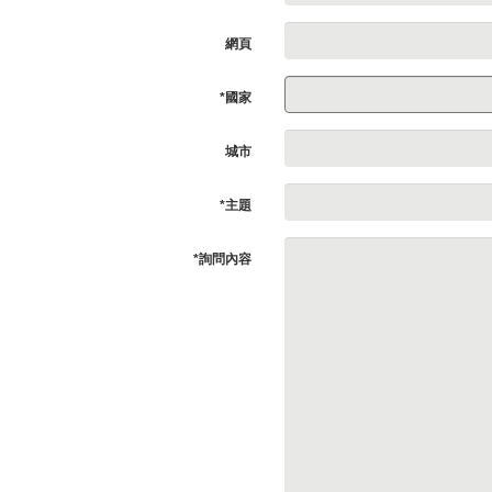
網頁
*國家
城市
*主題
*詢問內容