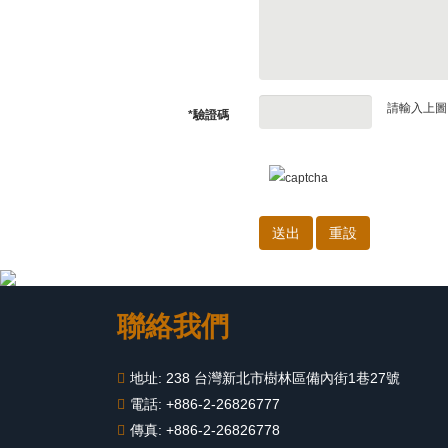
請輸入上圖
*驗證碼
聯絡我們
地址: 238 台灣新北市樹林區備內街1巷27號
電話: +886-2-26826777
傳真: +886-2-26826778