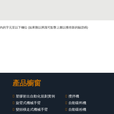
內的字元至以下欄位 (如果難以辨識可點擊上圖以獲得新的驗證碼)
產品櫥窗
塑膠射出自動化規劃實例
攪拌機
旋臂式機械手臂
自動吸料機
變頻橫走式機械手臂
自動吸粉機