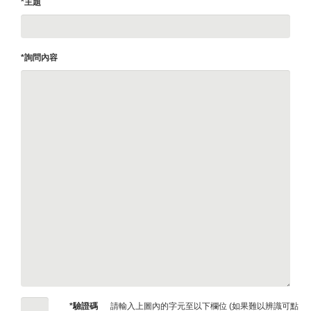
*主題
*詢問內容
*驗證碼
請輸入上圖內的字元至以下欄位 (如果難以辨識可點