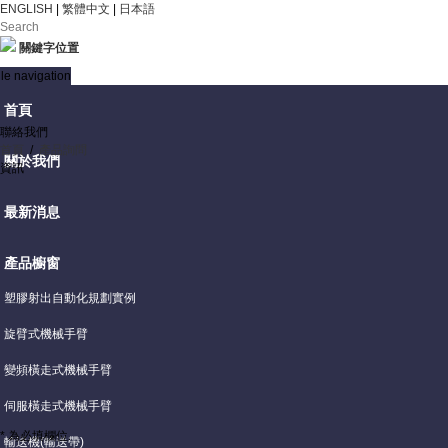
ENGLISH
|
繁體中文
|
日本語
關鍵字位置
le navigation
首頁
聯絡我們
首頁
/
產品詢問
關於我們
資訊
最新消息
產品櫥窗
塑膠射出自動化規劃實例
旋臂式機械手臂
變頻橫走式機械手臂
伺服橫走式機械手臂
* 為必填欄位.
輸送機(輸送帶)