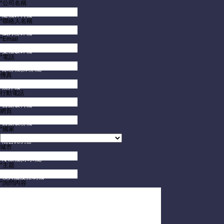
*公司名稱
隨機碎料機
*聯絡人名稱
威力粉碎機
*Email
雙軸破碎機
*電話
除粉機(篩粉機)
傳真
攪拌機
行動電話
自動吸料機
網頁
自動吸粉機
*國家
混合比例器
城市
冷凍機(冰水機)
*主題
模具溫度控制機
*詢問內容
模具保護監視器
模具架