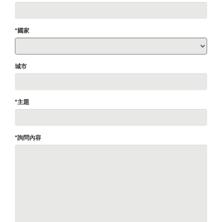
*國家
城市
*主題
*詢問內容