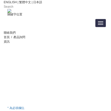
ENGLISH
|
繁體中文
|
日本語
關鍵字位置
Toggle
navigat
聯絡我們
首頁
/
產品詢問
資訊
* 為必填欄位.