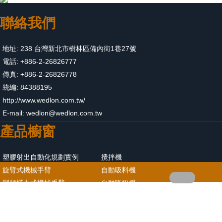
聯絡我們
地址: 238 台灣新北市樹林區備內街1巷27號
電話: +886-2-26826777
傳真: +886-2-26826778
統編: 84388195
http://www.wedlon.com.tw/
E-mail:
wedlon@wedlon.com.tw
產品櫥窗
塑膠射出自動化規劃實例
攪拌機
旋臂式機械手臂
自動吸料機
變頻橫走式機械手臂
自動吸粉機
伺服橫走式機械手臂
混合比例器
輸送機(輸送帶)
冷凍機(冰水機)
隨機碎料機
模具溫度控制機