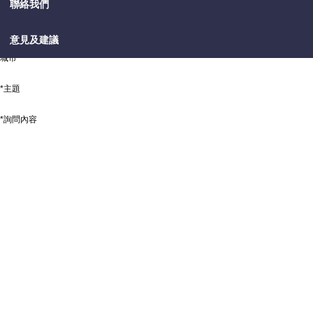
聯絡我們
*國家
意見及建議
城市
*主題
*詢問內容