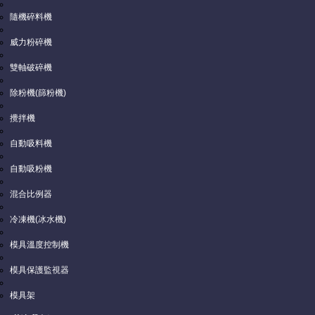
隨機碎料機
威力粉碎機
雙軸破碎機
除粉機(篩粉機)
* 為必填欄位.
攪拌機
*公司名稱
自動吸料機
*聯絡人名稱
自動吸粉機
*Email
混合比例器
*電話
冷凍機(冰水機)
模具溫度控制機
傳真
模具保護監視器
行動電話
模具架
網頁