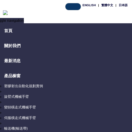
ENGLISH
|
繁體中文
|
日本語
ggle navigation
首頁
關於我們
聯絡我們
最新消息
產品櫥窗
首頁
/
產品詢問
資訊
塑膠射出自動化規劃實例
旋臂式機械手臂
變頻橫走式機械手臂
伺服橫走式機械手臂
輸送機(輸送帶)