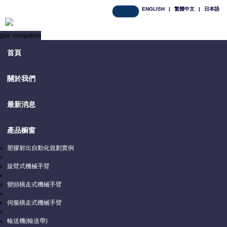
ENGLISH
|
繁體中文
|
日本語
ggle navigation
首頁
關於我們
聯絡我們
最新消息
產品櫥窗
首頁
/
產品詢問
資訊
塑膠射出自動化規劃實例
旋臂式機械手臂
變頻橫走式機械手臂
伺服橫走式機械手臂
輸送機(輸送帶)