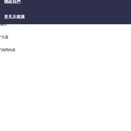
聯絡我們
*國家
意見及建議
城市
*主題
*詢問內容