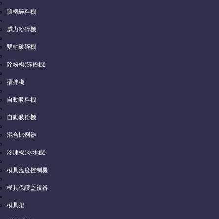
隨機碎料機
威力粉碎機
雙軸破碎機
除粉機(篩粉機)
* 為必填欄位.
攪拌機
*公司名稱
自動吸料機
*聯絡人名稱
自動吸粉機
*Email
混合比例器
*電話
冷凍機(冰水機)
模具溫度控制機
傳真
模具保護監視器
行動電話
模具架
網頁