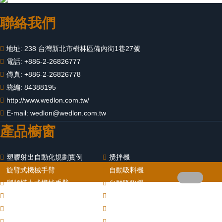
聯絡我們
地址: 238 台灣新北市樹林區備內街1巷27號
電話: +886-2-26826777
傳真: +886-2-26826778
統編: 84388195
http://www.wedlon.com.tw/
E-mail:
wedlon@wedlon.com.tw
產品櫥窗
塑膠射出自動化規劃實例
攪拌機
旋臂式機械手臂
自動吸料機
變頻橫走式機械手臂
自動吸粉機
伺服橫走式機械手臂
混合比例器
輸送機(輸送帶)
冷凍機(冰水機)
隨機碎料機
模具溫度控制機