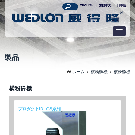
ENGLISH
|
繁體中文
|
日本語
Toggle
navigatio
製品
ホーム
/
横粉砕機
/
横粉砕機
横粉砕機
プロダクトID: GS系列