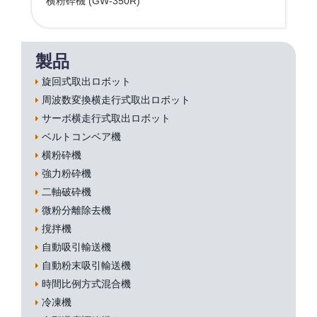
横粉砕機 (GW-350R)
製品
旋回式取出ロボット
周波数変換横走行式取出ロボット
サーボ横走行式取出ロボット
ベルトコンベア機
横粉砕機
強力粉砕機
二軸破砕機
微粉分離除去機
撹拌機
自動吸引輸送機
自動粉末吸引輸送機
時間比例方式混合機
冷凍機