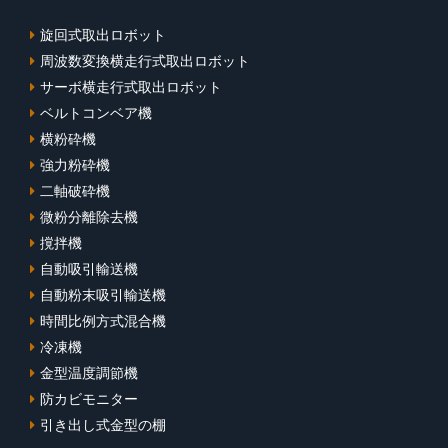
旋回式取出ロボット
周波数変換横走行式取出ロボット
サーボ横走行式取出ロボット
ベルトコンベア機
横粉砕機
強力粉砕機
二軸破砕機
微粉分離除去機
撹拌機
自動吸引輸送機
自動粉末吸引輸送機
時間比例方式混合機
冷凍機
金型温度調節機
防カビモニター
引き出し式金型の棚