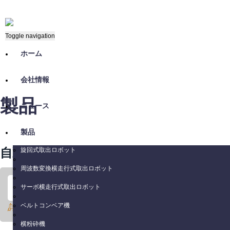
Toggle navigation
ホーム
会社情報
製品
ニュース
製品
自動吸引輸送機
旋回式取出ロボット
周波数変換横走行式取出ロボット
サーボ横走行式取出ロボット
プロダクトID: ALA Series
ベルトコンベア機
詳細については、上記の画像をクリックしてください。
横粉砕機