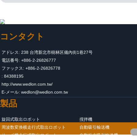
コンタクト
アドレス: 238 台湾新北市樹林区備內街1巷27号
電話番号: +886-2-26826777
ファックス: +886-2-26826778
: 84388195
http://www.wedlon.com.tw/
E-メール:
wedlon@wedlon.com.tw
製品
旋回式取出ロボット
撹拌機
周波数変換横走行式取出ロボット
自動吸引輸送機
サーボ横走行式取出ロボット
自動粉末吸引輸送機