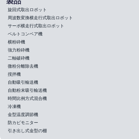
製品
旋回式取出ロボット
周波数変換横走行式取出ロボット
サーボ横走行式取出ロボット
ベルトコンベア機
横粉砕機
強力粉砕機
二軸破砕機
微粉分離除去機
撹拌機
自動吸引輸送機
自動粉末吸引輸送機
時間比例方式混合機
冷凍機
金型温度調節機
防カビモニター
引き出し式金型の棚