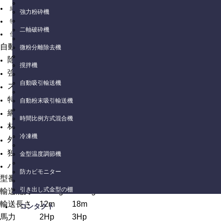
紹介
強力粉砕機
特徴
二軸破砕機
仕様表
自動吸引装置は、主にゴム粒をプラスチック機械の材料タン
微粉分離除去機
除粉式吸引装置を開発しました。
撹拌機
強い吸力で效果は良いです。
自動吸引輸送機
ステンレス鋼一体式構造の大い材料タンク。
特殊な大型集塵タンクは、貯まる容量を増加し、室外まで分
自動粉末吸引輸送機
網は逆転できます。
時間比例方式混合機
材料不足警告裝置。
冷凍機
外注商品
独自開発商品で自社販売可能です
金型温度調節機
バイヤーの商標に変更できます（ODM）
防カビモニター
型番
ALA-2
ALA-3
引き出し式金型の棚
輸送能力
550 kg/hr
750 kg/hr
輸送長さ
12m
18m
コンタクト
馬力
2Hp
3Hp