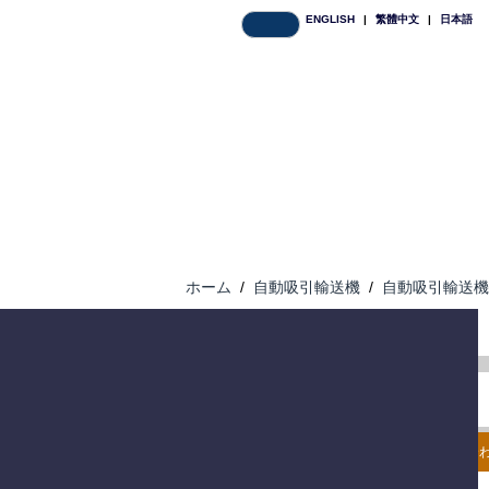
ENGLISH
|
繁體中文
|
日本語
ホーム
/
自動吸引輸送機
/
自動吸引輸送機
お問い合