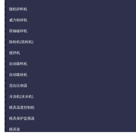
随机碎料机
威力粉碎机
双轴破碎机
除粉机(筛粉机)
搅拌机
自动吸料机
自动吸粉机
混合比例器
冷冻机(冰水机)
模具温度控制机
模具保护监视器
模具架