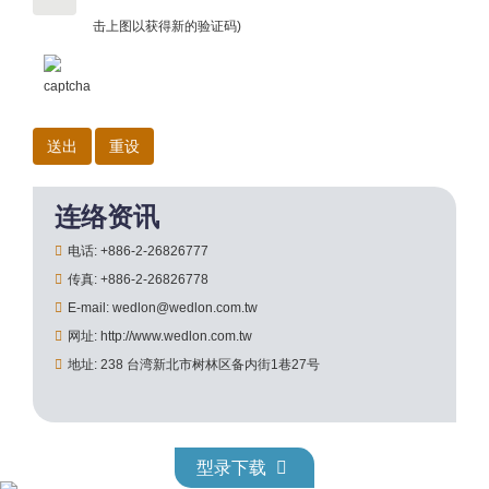
击上图以获得新的验证码)
连络资讯
电话: +886-2-26826777
传真: +886-2-26826778
E-mail: wedlon@wedlon.com.tw
网址: http://www.wedlon.com.tw
地址: 238 台湾新北市树林区备内街1巷27号
型录下载