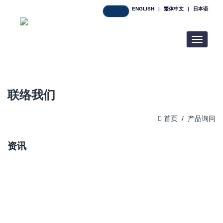
ENGLISH
|
繁体中文
|
日本语
Toggle
navigatio
联络我们
首页
/
产品询问
资讯