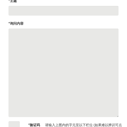
*主题
*询问内容
*验证码
请输入上图内的字元至以下栏位 (如果难以辨识可点