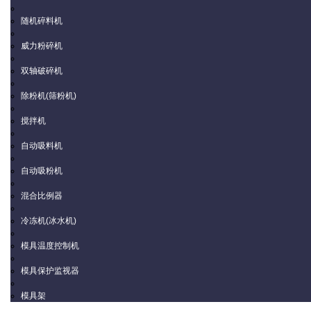
随机碎料机
威力粉碎机
双轴破碎机
除粉机(筛粉机)
搅拌机
自动吸料机
自动吸粉机
混合比例器
冷冻机(冰水机)
模具温度控制机
模具保护监视器
模具架