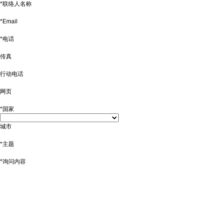
*联络人名称
*Email
*电话
传真
行动电话
网页
*国家
城市
*主题
*询问内容