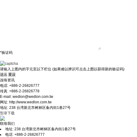
*验证码
请输入上图内的字元至以下栏位 (如果难以辨识可点击上图以获得新的验证码)
连络资讯
电话: +886-2-26826777
传真: +886-2-26826778
E-mail: wedlon@wedlon.com.tw
网址: http://www.wedlon.com.tw
地址: 238 台湾新北市树林区备内街1巷27号
型录下载
联络我们
地址: 238 台湾新北市树林区备内街1巷27号
电话: +886-2-26826777