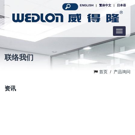
ENGLISH
|
繁体中文
|
日本语
Toggle
navigatio
联络我们
首页
/
产品询问
资讯