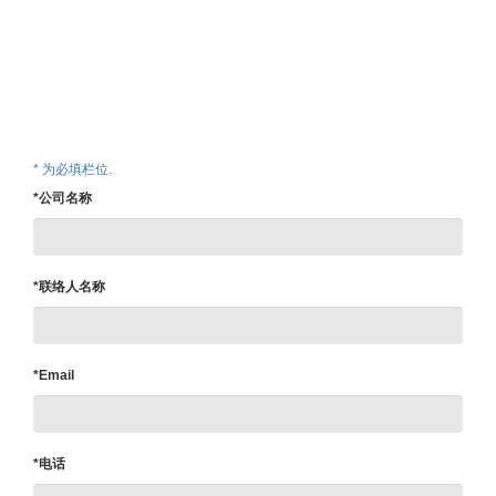
* 为必填栏位.
*公司名称
*联络人名称
*Email
*电话