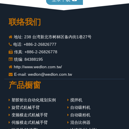
联络我们
地址: 238 台湾新北市树林区备内街1巷27号
电话: +886-2-26826777
传真: +886-2-26826778
统编: 84388195
http://www.wedlon.com.tw/
E-mail:
wedlon@wedlon.com.tw
产品橱窗
塑胶射出自动化规划实例
搅拌机
旋臂式机械手臂
自动吸料机
变频横走式机械手臂
自动吸粉机
伺服横走式机械手臂
混合比例器