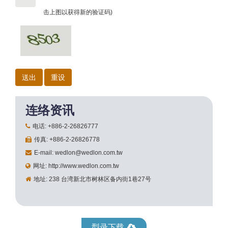
击上图以获得新的验证码)
连络资讯
电话: +886-2-26826777
传真: +886-2-26826778
E-mail: wedlon@wedlon.com.tw
网址: http://www.wedlon.com.tw
地址: 238 台湾新北市树林区备内街1巷27号
型录下载