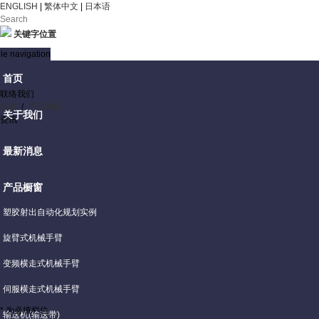
ENGLISH
|
繁体中文
|
日本语
关键字位置
le navigation
首页
联络我们
首页
/
产品询问
关于我们
资讯
最新消息
产品橱窗
塑胶射出自动化规划实例
旋臂式机械手臂
变频横走式机械手臂
伺服横走式机械手臂
* 为必填栏位.
输送机(输送带)