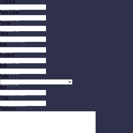
*公司名称
随机碎料机
*联络人名称
威力粉碎机
*Email
双轴破碎机
*电话
除粉机(筛粉机)
传真
搅拌机
行动电话
自动吸料机
网页
自动吸粉机
*国家
混合比例器
城市
冷冻机(冰水机)
*主题
模具温度控制机
*询问内容
模具保护监视器
模具架