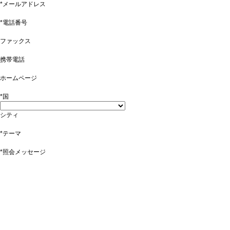
*メールアドレス
*電話番号
ファックス
携帯電話
ホームページ
*国
シティ
*テーマ
*照会メッセージ