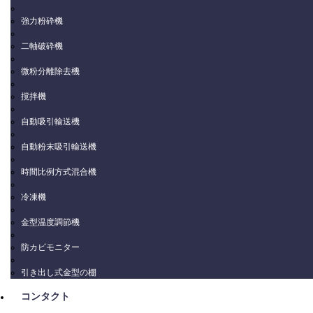
強力粉砕機
二軸破砕機
微粉分離除去機
撹拌機
自動吸引輸送機
自動粉末吸引輸送機
時間比例方式混合機
冷凍機
金型温度調節機
防カビモニター
引き出し式金型の棚
コンタクト