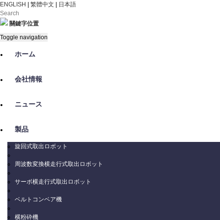
ENGLISH
|
繁體中文
|
日本語
關鍵字位置
Toggle navigation
ホーム
会社情報
ニュース
製品
旋回式取出ロボット
周波数変換横走行式取出ロボット
サーボ横走行式取出ロボット
ベルトコンベア機
横粉砕機