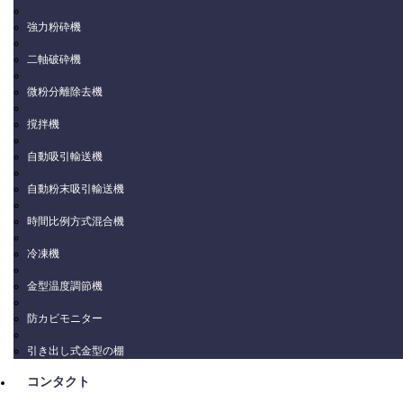
強力粉砕機
二軸破砕機
微粉分離除去機
撹拌機
自動吸引輸送機
自動粉末吸引輸送機
時間比例方式混合機
冷凍機
金型温度調節機
防カビモニター
引き出し式金型の棚
コンタクト