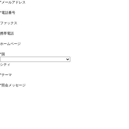
*メールアドレス
*電話番号
ファックス
携帯電話
ホームページ
*国
シティ
*テーマ
*照会メッセージ