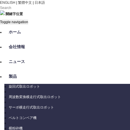
ENGLISH
|
繁體中文
|
日本語
關鍵字位置
Toggle navigation
ホーム
会社情報
ニュース
製品
旋回式取出ロボット
周波数変換横走行式取出ロボット
サーボ横走行式取出ロボット
ベルトコンベア機
横粉砕機