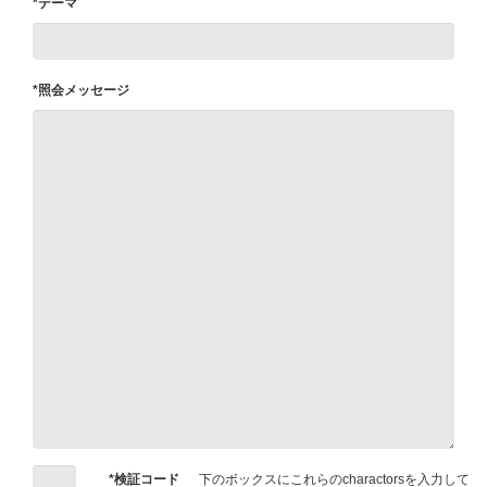
*テーマ
*照会メッセージ
*検証コード
下のボックスにこれらのcharactorsを入力して