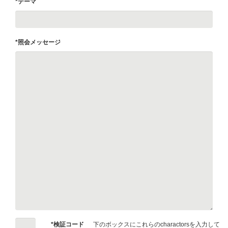
*テーマ
*照会メッセージ
*検証コード
下のボックスにこれらのcharactorsを入力して