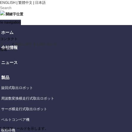
ENGLISH
|
繁體中文
|
日本語
關鍵字位置
le navigation
ホーム
コンタクト
ホーム
/
製品に関するお問い合わせ
会社情報
情報
ニュース
製品
旋回式取出ロボット
周波数変換横走行式取出ロボット
サーボ横走行式取出ロボット
ベルトコンベア機
* 必須フィールドを示します。
横粉砕機