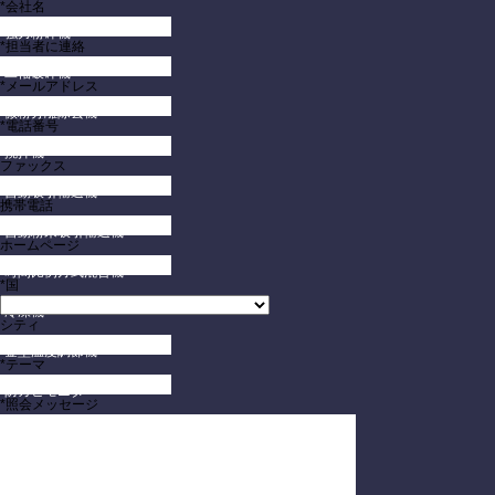
*会社名
強力粉砕機
*担当者に連絡
二軸破砕機
*メールアドレス
微粉分離除去機
*電話番号
撹拌機
ファックス
自動吸引輸送機
携帯電話
自動粉末吸引輸送機
ホームページ
時間比例方式混合機
*国
冷凍機
シティ
金型温度調節機
*テーマ
防カビモニター
*照会メッセージ
引き出し式金型の棚
コンタクト