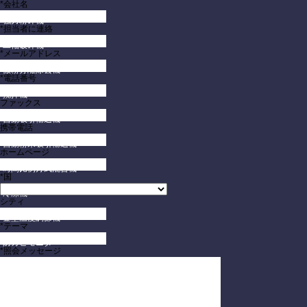
*会社名
強力粉砕機
*担当者に連絡
二軸破砕機
*メールアドレス
微粉分離除去機
*電話番号
撹拌機
ファックス
自動吸引輸送機
携帯電話
自動粉末吸引輸送機
ホームページ
時間比例方式混合機
*国
冷凍機
シティ
金型温度調節機
*テーマ
防カビモニター
*照会メッセージ
引き出し式金型の棚
コンタクト