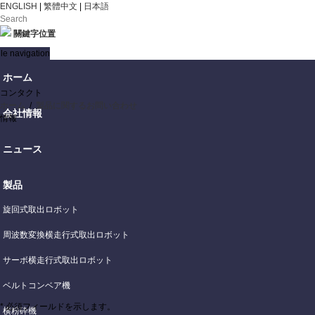
ENGLISH
|
繁體中文
|
日本語
關鍵字位置
le navigation
ホーム
コンタクト
ホーム
/
製品に関するお問い合わせ
会社情報
情報
ニュース
製品
旋回式取出ロボット
周波数変換横走行式取出ロボット
サーボ横走行式取出ロボット
ベルトコンベア機
* 必須フィールドを示します。
横粉砕機