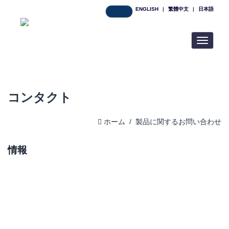
ENGLISH
|
繁體中文
|
日本語
Toggle
navigatio
コンタクト
ホーム
/
製品に関するお問い合わせ
情報