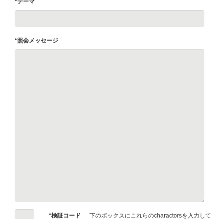
*テーマ
*照会メッセージ
*検証コード
下のボックスにこれらのcharactorsを入力して